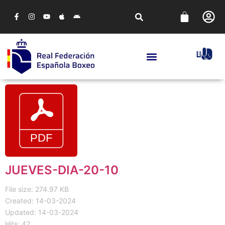
JUEVES-DIA-20-10
File size: 274.97 KB
Created: 14-03-2024
Updated: 14-03-2024
Hits: 42