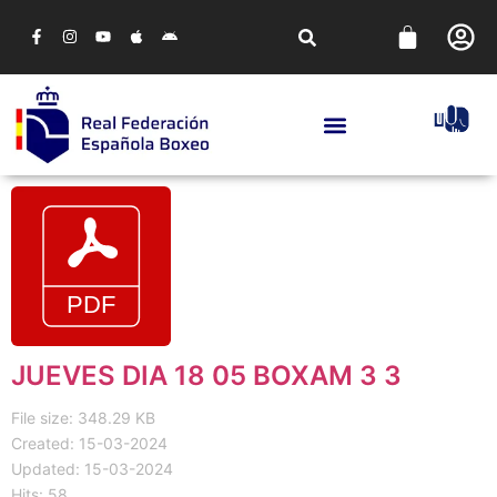
JUEVES DIA 18 05 BOXAM 3 3
File size: 348.29 KB
Created: 15-03-2024
Updated: 15-03-2024
Hits: 58