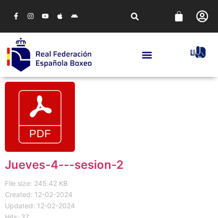
Jueves-4---sesion-2
File size: 245.42 KB
Created: 12-02-2024
Updated: 12-02-2024
Hits: 37