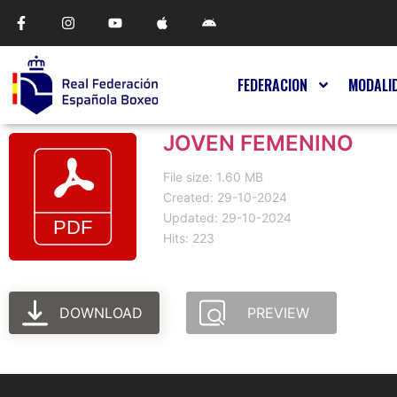
FEDERACION
MODALI
JOVEN FEMENINO
File size: 1.60 MB
Created: 29-10-2024
Updated: 29-10-2024
Hits: 223
DOWNLOAD
PREVIEW