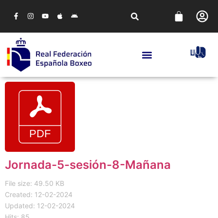
Jornada-5-sesión-8-Mañana
File size: 49.50 KB
Created: 12-02-2024
Updated: 12-02-2024
Hits: 85