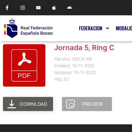
FEDERACION
MODALI
Jornada 5, Ring C
File size: 209.21 KB
Created: 15-11-2025
Updated: 15-11-2025
Hits: 52
DOWNLOAD
PREVIEW