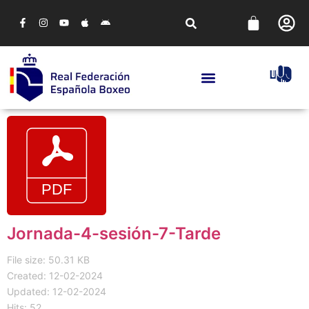
Jornada-4-sesión-7-Tarde
File size: 50.31 KB
Created: 12-02-2024
Updated: 12-02-2024
Hits: 52