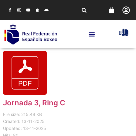
Jornada 3, Ring C
File size: 215.49 KB
Created: 13-11-2025
Updated: 13-11-2025
Hits: 80