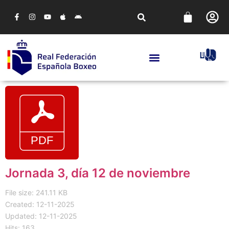
Jornada 3, día 12 de noviembre
File size: 241.11 KB
Created: 12-11-2025
Updated: 12-11-2025
Hits: 163