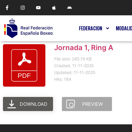
FEDERACION
MODALI
Jornada 1, Ring A
File size: 245.19 KB
Created: 11-11-2025
Updated: 11-11-2025
Hits: 184
DOWNLOAD
PREVIEW