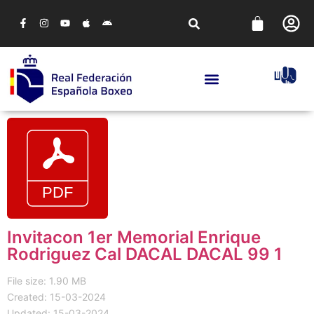
Invitacon 1er Memorial Enrique
Rodriguez Cal DACAL DACAL 99 1
File size: 1.90 MB
Created: 15-03-2024
Updated: 15-03-2024