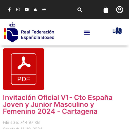
Invitación Oficial V1- Cto España
Joven y Junior Masculino y
Femenino 2024 - Cartagena
File size: 744.97 KB
Created: 11-10-2024