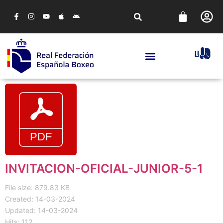
INVITACION-OFICIAL-JUNIOR-5-1
File size: 879.83 KB
Created: 14-03-2024
Updated: 14-03-2024
Hits: 112