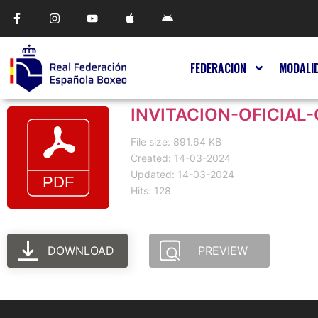
FEDERACION
MODALI
INVITACION-OFICIAL-
File size: 891.64 KB
Created: 14-03-2024
Updated: 14-03-2024
Hits: 128
DOWNLOAD
PREVIEW