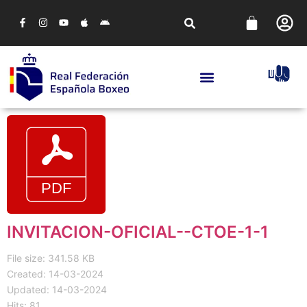
INVITACION-OFICIAL--CTOE-1-1
File size: 341.58 KB
Created: 14-03-2024
Updated: 14-03-2024
Hits: 81