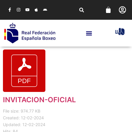
INVITACION-OFICIAL
File size: 974.77 KB
Created: 12-02-2024
Updated: 12-02-2024
Hits: 84