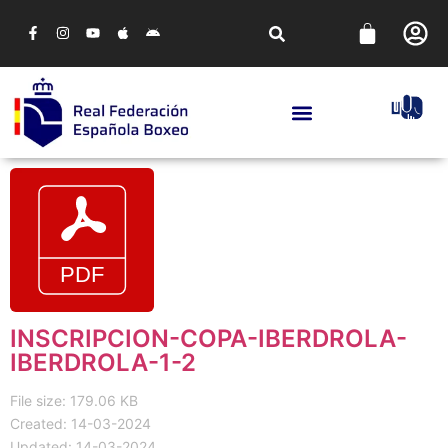
INSCRIPCION-COPA-IBERDROLA-
IBERDROLA-1-2
File size: 179.06 KB
Created: 14-03-2024
Updated: 14-03-2024