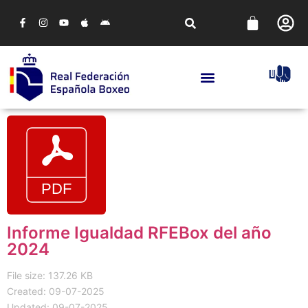
Informe Igualdad RFEBox del año
2024
File size: 137.26 KB
Created: 09-07-2025
Updated: 09-07-2025