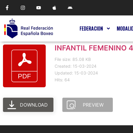
FEDERACION
MODALI
INFANTIL FEMENINO 4
File size: 85.08 KB
Created: 15-03-2024
Updated: 15-03-2024
Hits: 64
DOWNLOAD
PREVIEW