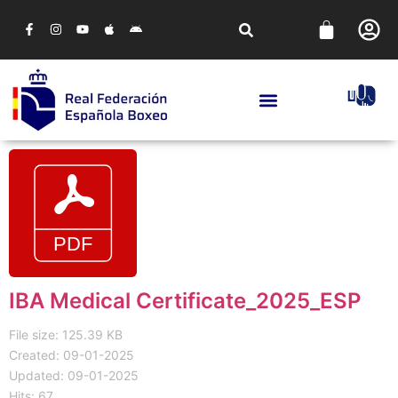
IBA Medical Certificate_2025_ESP
File size: 125.39 KB
Created: 09-01-2025
Updated: 09-01-2025
Hits: 67