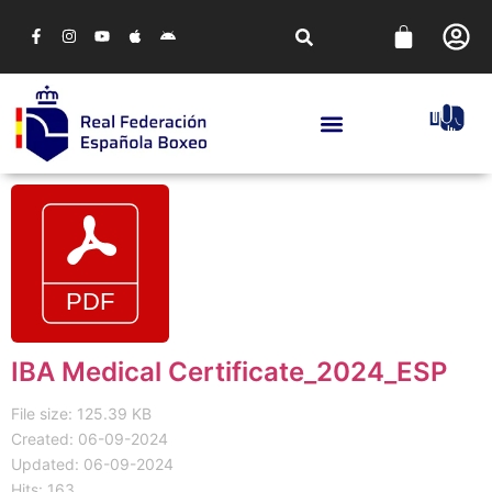
IBA Medical Certificate_2024_ESP
File size: 125.39 KB
Created: 06-09-2024
Updated: 06-09-2024
Hits: 163