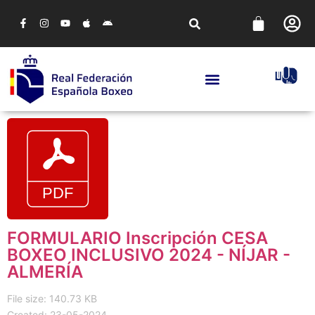
FORMULARIO Inscripción CESA
BOXEO INCLUSIVO 2024 - NÍJAR -
ALMERÍA
File size: 140.73 KB
Created: 23-05-2024