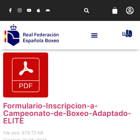
Formulario-Inscripcion-a-
Campeonato-de-Boxeo-Adaptado-
ELITE
File size: 679.72 KB
Created: 21-05-2024