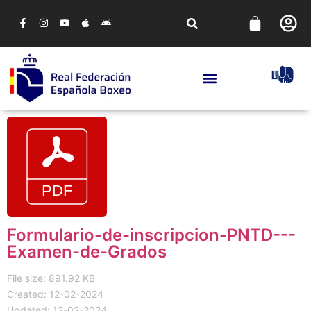
Formulario-de-inscripcion-PNTD---
Examen-de-Grados
File size: 891.92 KB
Created: 12-02-2024
Updated: 12-02-2024