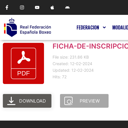
FEDERACION
MODALI
FICHA-DE-INSCRIPCI
File size: 231.86 KB
Created: 12-02-2024
Updated: 12-02-2024
Hits: 72
DOWNLOAD
PREVIEW