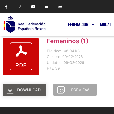
FEDERACION
MODALI
Femeninos (1)
File size: 106.04 KB
Created: 09-02-2026
Updated: 09-02-2026
Hits: 59
DOWNLOAD
PREVIEW