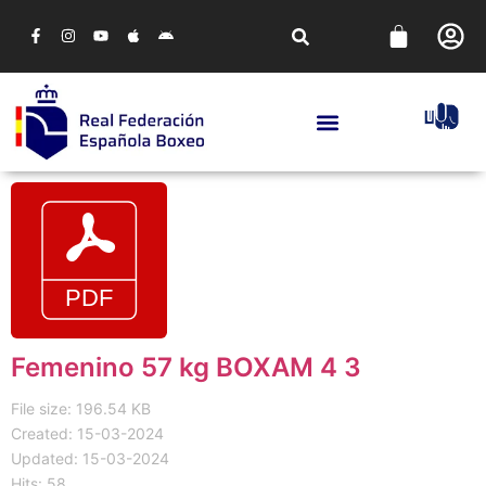
Femenino 57 kg BOXAM 4 3
File size: 196.54 KB
Created: 15-03-2024
Updated: 15-03-2024
Hits: 58