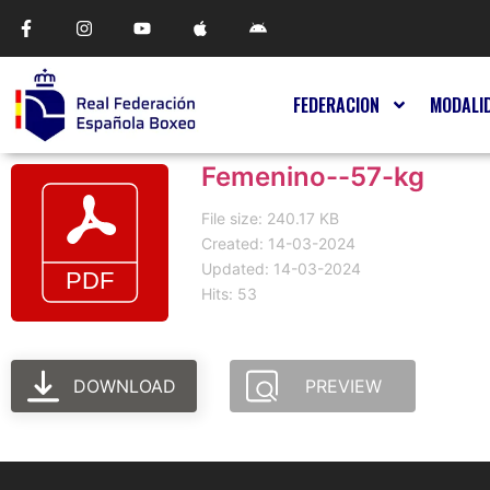
FEDERACION
MODALI
Femenino--57-kg
File size: 240.17 KB
Created: 14-03-2024
Updated: 14-03-2024
Hits: 53
DOWNLOAD
PREVIEW