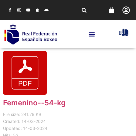
Femenino--54-kg
File size: 241.79 KB
Created: 14-03-2024
Updated: 14-03-2024
Hits: 53