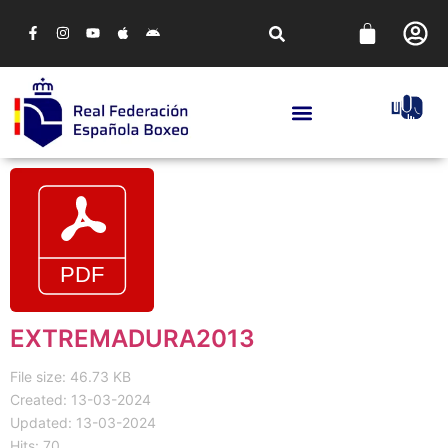
EXTREMADURA2013
File size: 46.73 KB
Created: 13-03-2024
Updated: 13-03-2024
Hits: 70