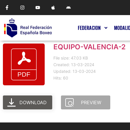
FEDERACION
MODALI
EQUIPO-VALENCIA-2
File size: 47.03 KB
Created: 13-03-2024
Updated: 13-03-2024
Hits: 60
DOWNLOAD
PREVIEW