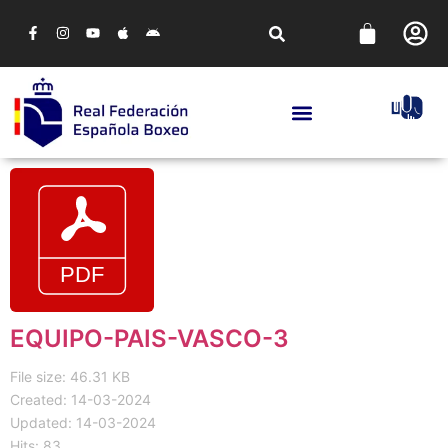
EQUIPO-PAIS-VASCO-3
File size: 46.31 KB
Created: 14-03-2024
Updated: 14-03-2024
Hits: 83