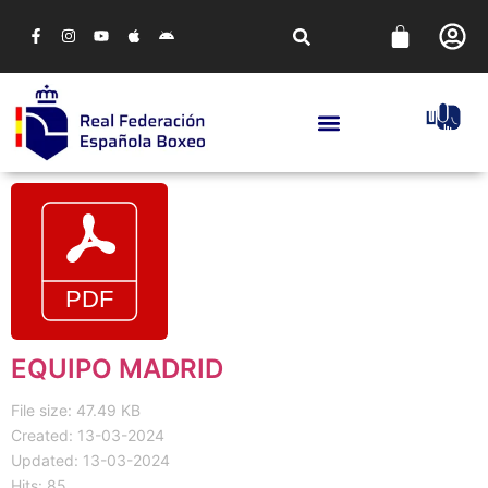
EQUIPO MADRID
File size: 47.49 KB
Created: 13-03-2024
Updated: 13-03-2024
Hits: 85