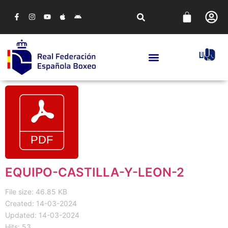
EQUIPO-CASTILLA-Y-LEON-2
File size: 46.85 KB
Created: 14-03-2024
Updated: 14-03-2024
Hits: 53