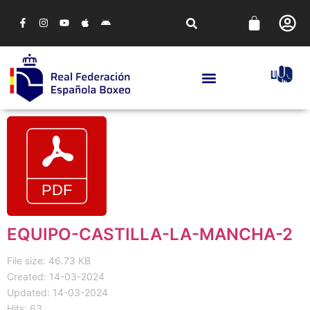
EQUIPO-CASTILLA-LA-MANCHA-2
File size: 46.73 KB
Created: 14-03-2024
Updated: 14-03-2024
Hits: 63