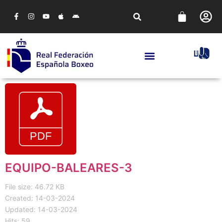
EQUIPO-BALEARES-3
File size: 46.72 KB
Created: 14-03-2024
Updated: 14-03-2024
Hits: 59