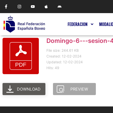
FEDERACION
MODALI
Domingo-6---sesion-
File size: 244.61 KB
Created: 12-02-2024
Updated: 12-02-2024
Hits: 49
DOWNLOAD
PREVIEW