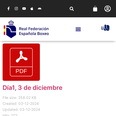
Día1, 3 de diciembre
File size: 358.02 KB
Created: 03-12-2024
Updated: 03-12-2024
Hits: 102