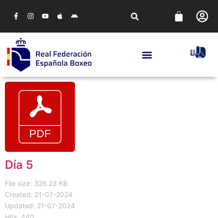
Día 5
File size: 326.23 KB
Created: 21-07-2024
Updated: 21-07-2024
Hits: 440