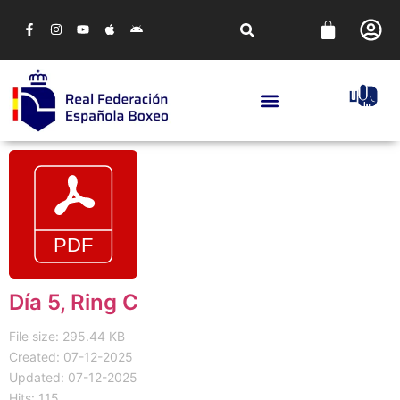
Día 5, Ring C
File size: 295.44 KB
Created: 07-12-2025
Updated: 07-12-2025
Hits: 115