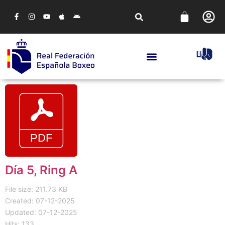
Día 5, Ring A
File size: 211.73 KB
Created: 07-12-2025
Updated: 07-12-2025
Hits: 133