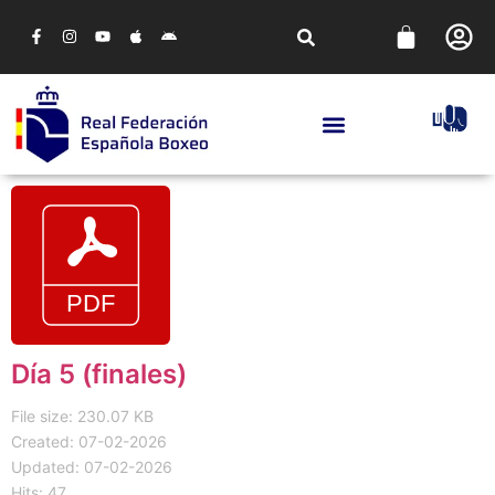
Día 5 (finales)
File size: 230.07 KB
Created: 07-02-2026
Updated: 07-02-2026
Hits: 47