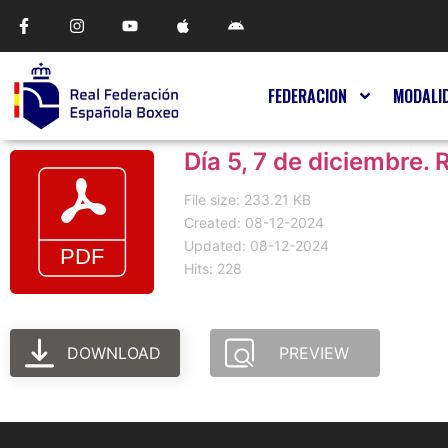
FEDERACION
MODALI
Día 5, 7 de diciembre. 
File size: 233.21 KB
Created: 08-12-2024
Updated: 08-12-2024
Hits: 228
DOWNLOAD
PREVIEW