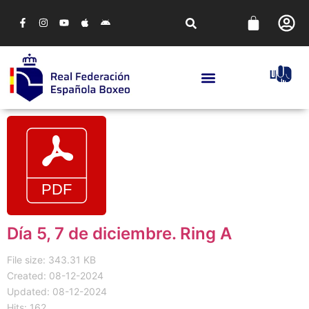
Día 5, 7 de diciembre. Ring A
File size: 343.31 KB
Created: 08-12-2024
Updated: 08-12-2024
Hits: 162