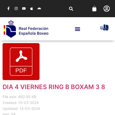
DIA 4 VIERNES RING B BOXAM 3 8
File size: 460.95 KB
Created: 15-03-2024
Updated: 15-03-2024
Hits: 58