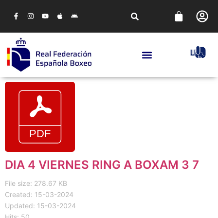
DIA 4 VIERNES RING A BOXAM 3 7
File size: 278.67 KB
Created: 15-03-2024
Updated: 15-03-2024
Hits: 50