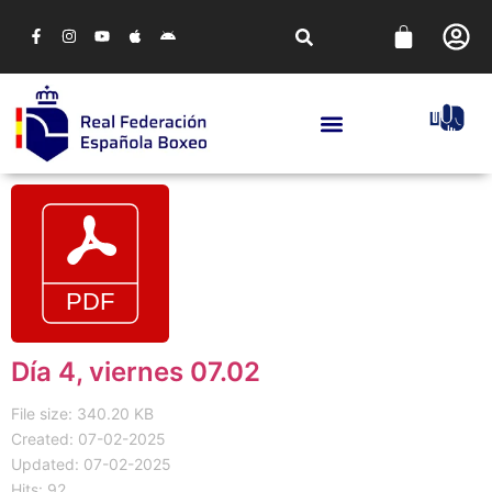
Día 4, viernes 07.02
File size: 340.20 KB
Created: 07-02-2025
Updated: 07-02-2025
Hits: 92