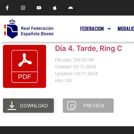
FEDERACION
MODALI
Día 4. Tarde, Ring C
File size: 296.50 KB
Created: 02-11-2024
Updated: 02-11-2024
Hits: 120
DOWNLOAD
PREVIEW