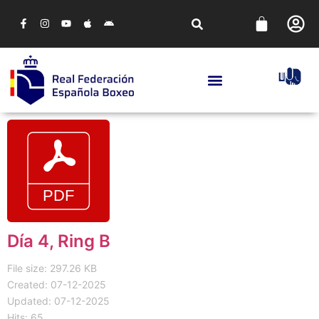
Día 4, Ring B
File size: 297.26 KB
Created: 07-12-2025
Updated: 07-12-2025
Hits: 65