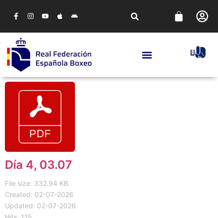
Día 4, 03.07
File size: 332.94 KB
Created: 02-07-2026
Updated: 02-07-2026
Hits: 115